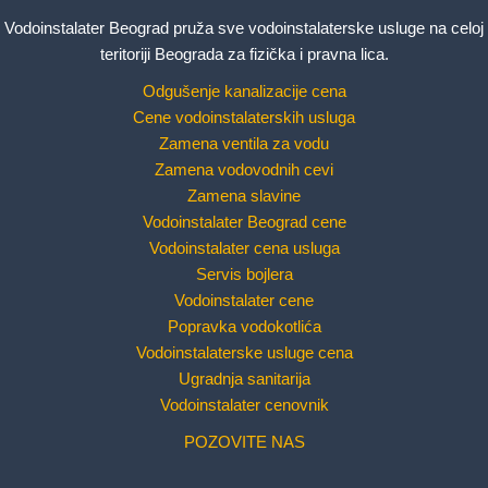
Vodoinstalater Beograd pruža sve vodoinstalaterske usluge na celoj
teritoriji Beograda za fizička i pravna lica.
Odgušenje kanalizacije cena
Cene vodoinstalaterskih usluga
Zamena ventila za vodu
Zamena vodovodnih cevi
Zamena slavine
Vodoinstalater Beograd cene
Vodoinstalater cena usluga
Servis bojlera
Vodoinstalater cene
Popravka vodokotlića
Vodoinstalaterske usluge cena
Ugradnja sanitarija
Vodoinstalater cenovnik
POZOVITE NAS