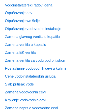
Vodoinstalaterski radovi cena
Otpušavanje cevi
Otpušavanje wc šolje
Otpušavanje vodovodne instalacije
Zamena glavnog ventila u kupatilu
Zamena ventila u kupatilu
Zamena EK ventila
Zamena ventila za vodu pod pritiskom
Postavljanje vodovodnih cevi u kuhinji
Cene vodoinstalaterskih usluga
Slab pritisak vode
Zamena vodovodnih cevi
Krpljenje vodovodnih cevi
Zamena naprsle vodovodne cevi