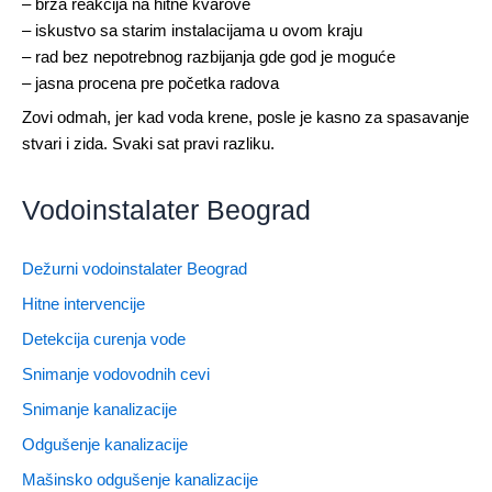
– brza reakcija na hitne kvarove
– iskustvo sa starim instalacijama u ovom kraju
– rad bez nepotrebnog razbijanja gde god je moguće
– jasna procena pre početka radova
Zovi odmah, jer kad voda krene, posle je kasno za spasavanje
stvari i zida. Svaki sat pravi razliku.
Vodoinstalater Beograd
Dežurni vodoinstalater Beograd
Hitne intervencije
Detekcija curenja vode
Snimanje vodovodnih cevi
Snimanje kanalizacije
Odgušenje kanalizacije
Mašinsko odgušenje kanalizacije