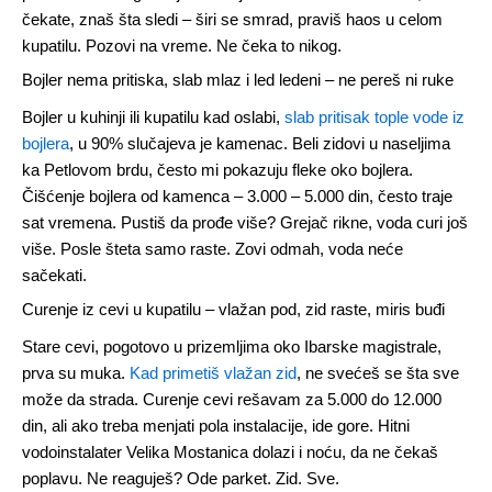
čekate, znaš šta sledi – širi se smrad, praviš haos u celom
kupatilu. Pozovi na vreme. Ne čeka to nikog.
Bojler nema pritiska, slab mlaz i led ledeni – ne pereš ni ruke
Bojler u kuhinji ili kupatilu kad oslabi,
slab pritisak tople vode iz
bojlera
, u 90% slučajeva je kamenac. Beli zidovi u naseljima
ka Petlovom brdu, često mi pokazuju fleke oko bojlera.
Čišćenje bojlera od kamenca – 3.000 – 5.000 din, često traje
sat vremena. Pustiš da prođe više? Grejač rikne, voda curi još
više. Posle šteta samo raste. Zovi odmah, voda neće
sačekati.
Curenje iz cevi u kupatilu – vlažan pod, zid raste, miris buđi
Stare cevi, pogotovo u prizemljima oko Ibarske magistrale,
prva su muka.
Kad primetiš vlažan zid
, ne svećeš se šta sve
može da strada. Curenje cevi rešavam za 5.000 do 12.000
din, ali ako treba menjati pola instalacije, ide gore. Hitni
vodoinstalater Velika Mostanica dolazi i noću, da ne čekaš
poplavu. Ne reaguješ? Ode parket. Zid. Sve.