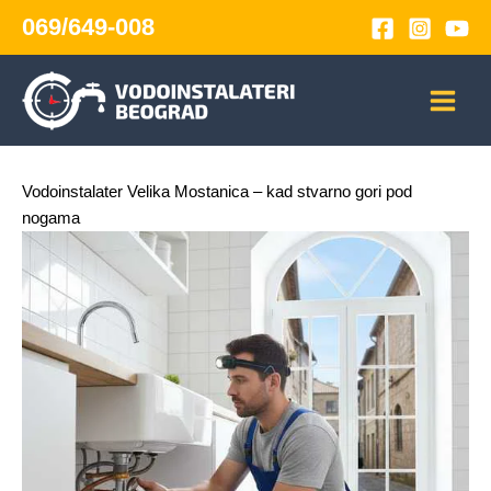
Skip
069/649-008
to
content
Vodoinstalater Velika Mostanica – kad stvarno gori pod
nogama