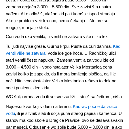
zovu. Popravka curenja bojlera bude 3.500 – 6.000 din,
zamena grejača 3.000 – 5.500 din. Sve zavisi šta unutra
nađem. Ako odložiš, vlažan zid pa i komšije ispod stradaju.
Ako je problem već krenuo, nema čekanja – što pre se
reaguje, manja je šteta.
Curi voda oko ventila, ili ventil ne zatvara više ni za lek
Tu ljudi najviše greše. Gurnu krpu. Puste da curi danima.
Kad
ventil više ne zatvara
, voda ide gde hoće. U Radničkoj ulici
stari ventili često napuknu. Zamena ventila za vodu ide od
3.000 – 4.500 din – vodoinstalater Velika Mostanica cena
zavisi koliko je zapeklo, da li mora lomljenje pločica, da li je
noć. Hitni vodoinstalater Velika Mostanica rešava to dok ne
ode i poslednji deo zida.
WC šolja vraća vodu ili se sve zadrži – stojiš sa četkom, ništa
Najčešći kvar koji viđam na terenu.
Kad wc počne da vraća
vodu
, ili je slivnik slab ili šolja puna starog papira i kamenca. U
stanovima kod škole u Dragice Pravice, ovo se dešava svakih
par meseci. Odgušenje wc šolje bude 5.000 – 8.000 din, a ako