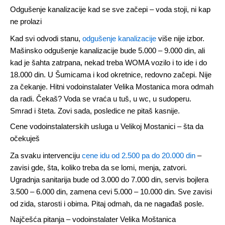
Odgušenje kanalizacije kad se sve začepi – voda stoji, ni kap
ne prolazi
Kad svi odvodi stanu,
odgušenje kanalizacije
više nije izbor.
Mašinsko odgušenje kanalizacije bude 5.000 – 9.000 din, ali
kad je šahta zatrpana, nekad treba WOMA vozilo i to ide i do
18.000 din. U Šumicama i kod okretnice, redovno začepi. Nije
za čekanje. Hitni vodoinstalater Velika Mostanica mora odmah
da radi. Čekaš? Voda se vraća u tuš, u wc, u sudoperu.
Smrad i šteta. Zovi sada, posledice ne pitaš kasnije.
Cene vodoinstalaterskih usluga u Velikoj Mostanici – šta da
očekuješ
Za svaku intervenciju
cene idu od 2.500 pa do 20.000 din
–
zavisi gde, šta, koliko treba da se lomi, menja, zatvori.
Ugradnja sanitarija bude od 3.000 do 7.000 din, servis bojlera
3.500 – 6.000 din, zamena cevi 5.000 – 10.000 din. Sve zavisi
od zida, starosti i obima. Pitaj odmah, da ne nagađaš posle.
Najčešća pitanja – vodoinstalater Velika Moštanica