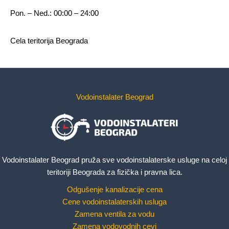
Pon. – Ned.: 00:00 – 24:00
Cela teritorija Beograda
Vodoinstalater Beograd
Vodoinstalater Beograd pruža sve vodoinstalaterske usluge na celoj
teritoriji Beograda za fizička i pravna lica.
Odgušenje kanalizacije cena
Cene vodoinstalaterskih usluga
Zamena ventila za vodu
Zamena vodovodnih cevi