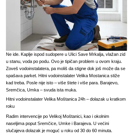
Ne ide. Kaplje ispod sudopere u Ulici Save Mrkalja, vlažan zid
u stanu, voda po podu. Ovo je tipičan problem u ovom kraju.
Zoveš vodoinstalatera, pa moliš da stigne dok još može da se
spašava parket. Hitni vodoinstalater Velika Mostanica stiže
kad treba. Posle nije isto – više štete i više para. Barajevo,
Sremčica, Umka – svuda ista muka.
Hitni vodoinstalater Velika Moštanica 24h – dolazak u kratkom
roku
Radim intervencije po Velikoj Moštanici, kao i okolnim
naseljima poput Sremčice, Umke i Barajeva. U većini
slučajeva dolazak je moguć u roku od 30 do 60 minuta.