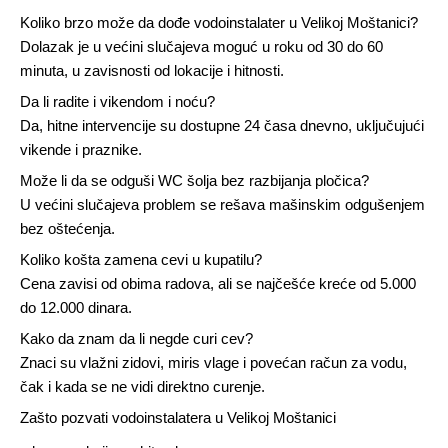
Koliko brzo može da dođe vodoinstalater u Velikoj Moštanici?
Dolazak je u većini slučajeva moguć u roku od 30 do 60
minuta, u zavisnosti od lokacije i hitnosti.
Da li radite i vikendom i noću?
Da, hitne intervencije su dostupne 24 časa dnevno, uključujući
vikende i praznike.
Može li da se odguši WC šolja bez razbijanja pločica?
U većini slučajeva problem se rešava mašinskim odgušenjem
bez oštećenja.
Koliko košta zamena cevi u kupatilu?
Cena zavisi od obima radova, ali se najčešće kreće od 5.000
do 12.000 dinara.
Kako da znam da li negde curi cev?
Znaci su vlažni zidovi, miris vlage i povećan račun za vodu,
čak i kada se ne vidi direktno curenje.
Zašto pozvati vodoinstalatera u Velikoj Moštanici