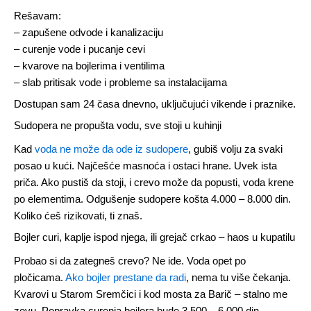
Rešavam:
– zapušene odvode i kanalizaciju
– curenje vode i pucanje cevi
– kvarove na bojlerima i ventilima
– slab pritisak vode i probleme sa instalacijama
Dostupan sam 24 časa dnevno, uključujući vikende i praznike.
Sudopera ne propušta vodu, sve stoji u kuhinji
Kad
voda ne može da ode iz sudopere
, gubiš volju za svaki
posao u kući. Najčešće masnoća i ostaci hrane. Uvek ista
priča. Ako pustiš da stoji, i crevo može da popusti, voda krene
po elementima. Odgušenje sudopere košta 4.000 – 8.000 din.
Koliko ćeš rizikovati, ti znaš.
Bojler curi, kaplje ispod njega, ili grejač crkao – haos u kupatilu
Probao si da zategneš crevo? Ne ide. Voda opet po
pločicama.
Ako bojler prestane da radi
, nema tu više čekanja.
Kvarovi u Starom Sremčici i kod mosta za Barič – stalno me