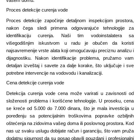
vašem domu.
Proces detekcije curenja vode
Proces detekcije započinje detaljnom inspekcijom prostora,
nakon čega sledi primena odgovarajuće tehnologije za
identifikaciju curenja. Naši tim vodoinstalatera sa
višegodišnjim iskustvom u radu je obučen da koristi
najsavremenije vrste alata koji omogućavaju preciznu analizu i
dijagnostiku. Nakon identifikacije problema, pružamo vam
detaljan izveštaj i savete za dalje korake, što uključuje i sve
potrebne intervencije na vodovodu i kanalizaciji.
Cena detekcije curenja vode
Detekcija curenja vode cena može varirati u zavisnosti od
složenosti problema i korišćene tehnologije. U proseku, cena
se kreće od 5.000 do 7.000 dinara, što je mala investicija u
poređenju sa potencijalnim troškovima popravke ozbiljnih
oštećenja na zidovima vašeg doma ili poslovnog prostora. Kod
nas uz svaku uslugu dobijate račun i garanciju, što vam pruža
dodatnu sigurnost da su posao obavili pouzdani i profesionalni