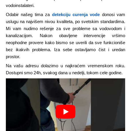
vodoinstalateri.
Odabir našeg tima za
detekciju curenja vode
donosi vam
uslugu na najvišem nivou kvaliteta, po svetskim standardima.
Mi vam nudimo rešenje za sve probleme sa vodovodom i
kanalizacijom. Nakon obavljene intervencije vršimo
neophodne provere kako bismo se uverili da sve funkcioniše
bez ikakvih problema. Iza sebe ostavljamo čist i uredan
prostor.
Na vašu adresu dolazimo u najkraćem vremenskom roku.
Dostupni smo 24h, svakog dana u nedelji, tokom cele godine.