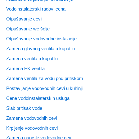
Vodoinstalaterski radovi cena
Otpušavanje cevi
Otpušavanje wc šolje
Otpušavanje vodovodne instalacije
Zamena glavnog ventila u kupatilu
Zamena ventila u kupatilu
Zamena EK ventila
Zamena ventila za vodu pod pritiskom
Postavljanje vodovodnih cevi u kuhinji
Cene vodoinstalaterskih usluga
Slab pritisak vode
Zamena vodovodnih cevi
Krpljenje vodovodnih cevi
Zamena naprsle vodovodne cevi