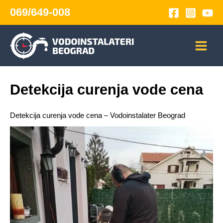
Skip
069/649-008
to
content
Detekcija curenja vode cena
Detekcija curenja vode cena – Vodoinstalater Beograd