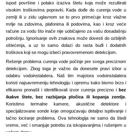
ispod površine i polako izaziva štetu koja može rezultirati
visokim troškovima popravki. Kada dođe do curenja vode u
zemlji ili u zidu uglavnom se to prvo primećuje kroz vlažne
mrlje na zidovima, plafonima ili podovima, kao i kroz veće
račune za vodu što inače nije uobičajeno za vašu dosadašnju
potrošnju. Ignorisanje ovih znakova može dovesti do ozbiljnih
oštećenja, a uz to samo dolazi do rasta buđi i dodatnih
troškova koji se mogu izbeći pravovremenom detekcijom.
Rešenje problema curenja vode počinje pre svega preciznom
detekcijom. Zbog toga je važno da donesete pravi izbor u
odabiru vodoinstalatera. Naš tim majstora vodoinstalatera
koristi najsavremeniju tehnologiju i opremu kako bismo brzo i
efikasno pronašli i identifikovali izvor curenja precizno i
bez
ikakve štete, bez razbijanja pločica ili kopanja zemlje
.
Koristimo termalne kamere, akustične detektore i
specijalizovane sonde koje omogućavaju detaljno ispitivanje i
tačno lociranje problema. Ova tehnologija ne samo da štedi
vreme, već i smanjuje potrebu za iskopavanjima i rušenjem u