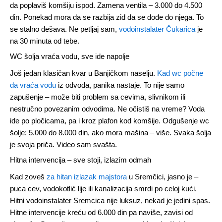
da poplaviš komšiju ispod. Zamena ventila – 3.000 do 4.500
din. Ponekad mora da se razbija zid da se dođe do njega. To
se stalno dešava. Ne petljaj sam,
vodoinstalater Čukarica
je
na 30 minuta od tebe.
WC šolja vraća vodu, sve ide napolje
Još jedan klasičan kvar u Banjičkom naselju.
Kad wc počne
da vraća vodu
iz odvoda, panika nastaje. To nije samo
zapušenje – može biti problem sa cevima, slivnikom ili
nestručno povezanim odvodima. Ne očistiš na vreme? Voda
ide po pločicama, pa i kroz plafon kod komšije. Odgušenje wc
šolje: 5.000 do 8.000 din, ako mora mašina – više. Svaka šolja
je svoja priča. Video sam svašta.
Hitna intervencija – sve stoji, izlazim odmah
Kad zoveš
za hitan izlazak majstora
u Sremčici, jasno je –
puca cev, vodokotlić lije ili kanalizacija smrdi po celoj kući.
Hitni vodoinstalater Sremcica nije luksuz, nekad je jedini spas.
Hitne intervencije kreću od 6.000 din pa naviše, zavisi od