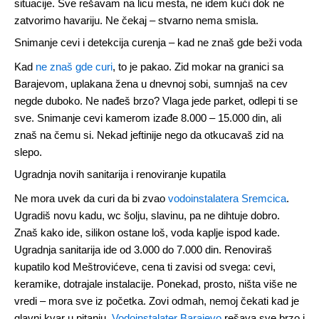
situacije. Sve rešavam na licu mesta, ne idem kući dok ne
zatvorimo havariju. Ne čekaj – stvarno nema smisla.
Snimanje cevi i detekcija curenja – kad ne znaš gde beži voda
Kad
ne znaš gde curi
, to je pakao. Zid mokar na granici sa
Barajevom, uplakana žena u dnevnoj sobi, sumnjaš na cev
negde duboko. Ne nađeš brzo? Vlaga jede parket, odlepi ti se
sve. Snimanje cevi kamerom izađe 8.000 – 15.000 din, ali
znaš na čemu si. Nekad jeftinije nego da otkucavaš zid na
slepo.
Ugradnja novih sanitarija i renoviranje kupatila
Ne mora uvek da curi da bi zvao
vodoinstalatera Sremcica
.
Ugradiš novu kadu, wc šolju, slavinu, pa ne dihtuje dobro.
Znaš kako ide, silikon ostane loš, voda kaplje ispod kade.
Ugradnja sanitarija ide od 3.000 do 7.000 din. Renoviraš
kupatilo kod Meštrovićeve, cena ti zavisi od svega: cevi,
keramike, dotrajale instalacije. Ponekad, prosto, ništa više ne
vredi – mora sve iz početka. Zovi odmah, nemoj čekati kad je
glavni kvar u pitanju.
Vodoinstalater Barajevo
rešava sve brzo i