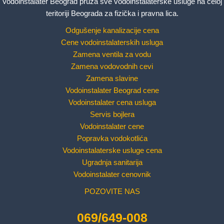
Vodoinstalater Beograd pruža sve vodoinstalaterske usluge na celoj
teritoriji Beograda za fizička i pravna lica.
Odgušenje kanalizacije cena
Cene vodoinstalaterskih usluga
Zamena ventila za vodu
Zamena vodovodnih cevi
Zamena slavine
Vodoinstalater Beograd cene
Vodoinstalater cena usluga
Servis bojlera
Vodoinstalater cene
Popravka vodokotlića
Vodoinstalaterske usluge cena
Ugradnja sanitarija
Vodoinstalater cenovnik
POZOVITE NAS
069/649-008