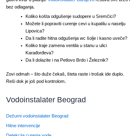
bez odlaganja.
Koliko košta odgušenje sudopere u Sremčici?
Možete li popraviti curenje cevi u kupatilu u naselju
Lipovica?
Da li radite hitna odgušenja wc šolje i kasno uveče?
Koliko traje zamena ventila u stanu u ulici
Karađorđeva?
Da li dolazite i na Petlovo Brdo i Železnik?
Zovi odmah – što duže čekaš, šteta raste i trošak ide duplo.
Reši dok je još pod kontrolom.
Vodoinstalater Beograd
Dežurni vodoinstalater Beograd
Hitne intervencije
Detekcija curenja vode