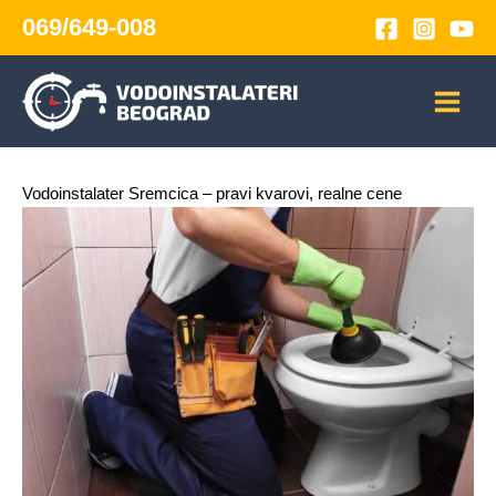
Skip
069/649-008
to
content
Vodoinstalater Sremcica – pravi kvarovi, realne cene