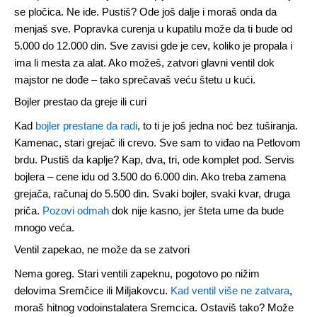
se pločica. Ne ide. Pustiš? Ode još dalje i moraš onda da
menjaš sve. Popravka curenja u kupatilu može da ti bude od
5.000 do 12.000 din. Sve zavisi gde je cev, koliko je propala i
ima li mesta za alat. Ako možeš, zatvori glavni ventil dok
majstor ne dođe – tako sprečavaš veću štetu u kući.
Bojler prestao da greje ili curi
Kad
bojler prestane da radi
, to ti je još jedna noć bez tuširanja.
Kamenac, stari grejač ili crevo. Sve sam to viđao na Petlovom
brdu. Pustiš da kaplje? Kap, dva, tri, ode komplet pod. Servis
bojlera – cene idu od 3.500 do 6.000 din. Ako treba zamena
grejača, računaj do 5.500 din. Svaki bojler, svaki kvar, druga
priča.
Pozovi odmah
dok nije kasno, jer šteta ume da bude
mnogo veća.
Ventil zapekao, ne može da se zatvori
Nema goreg. Stari ventili zapeknu, pogotovo po nižim
delovima Sremčice ili Miljakovcu.
Kad ventil više ne zatvara
,
moraš hitnog vodoinstalatera Sremcica. Ostaviš tako? Može