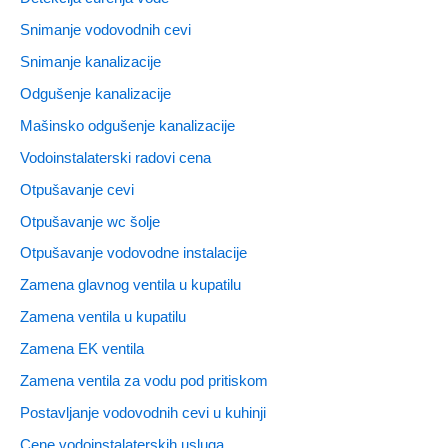
Snimanje vodovodnih cevi
Snimanje kanalizacije
Odgušenje kanalizacije
Mašinsko odgušenje kanalizacije
Vodoinstalaterski radovi cena
Otpušavanje cevi
Otpušavanje wc šolje
Otpušavanje vodovodne instalacije
Zamena glavnog ventila u kupatilu
Zamena ventila u kupatilu
Zamena EK ventila
Zamena ventila za vodu pod pritiskom
Postavljanje vodovodnih cevi u kuhinji
Cene vodoinstalaterskih usluga