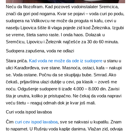
Neću da filozofiram. Kad pozoveš vodoinstalater Sremcica,
znači da gori pod nogama. Kvar se pojavi – voda curi po podu,
sudopera na Vidikovcu ne može da proguta ni kafu, cevi u
naselju Lipovica šište ili vlaga pojede zid kod Železnika. Izgubi
se vreme, šteta samo raste. I onda haos. Dolazak u
Sremčicu, Lipovicu i Železnik najčešće za 30 do 60 minuta.
Sudopera zapušena, voda ne odlazi
Stara priča.
Kad voda ne može da ode iz sudopere
u stanu u
ulici Karađorđeva, sve stane. Masnoća, ostaci, kafa – nakupi
se. Voda ostane. Počnu da se skupljaju bube. Smrad. Ako
čekaš, prljavština ulazi dublje u cevi, pa klasik – zoveš me
noću. Odgušenje sudopere ti izađe 4.000 – 8.000 din. Zavisi
šta je unutra, koliko je pristupačno. Ne čekaj da voda napravi
veću štetu – reaguj odmah dok je kvar još mali.
Curi voda ispod lavaboa
Čim
curi cev ispod lavaboa
, sve se nakvasi u kupatilu. Znam
to napamet. U Rušnju voda kaplje danima. Vlažan zid, odvaja