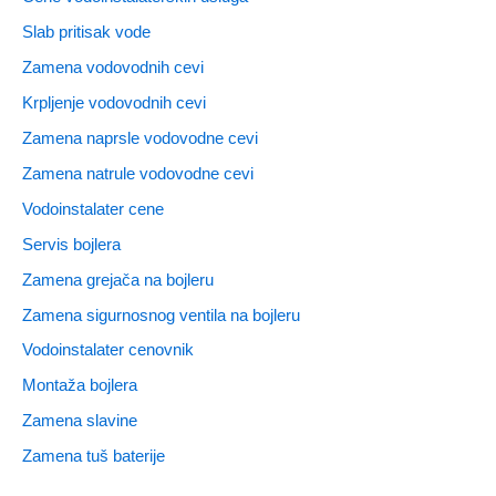
Slab pritisak vode
Zamena vodovodnih cevi
Krpljenje vodovodnih cevi
Zamena naprsle vodovodne cevi
Zamena natrule vodovodne cevi
Vodoinstalater cene
Servis bojlera
Zamena grejača na bojleru
Zamena sigurnosnog ventila na bojleru
Vodoinstalater cenovnik
Montaža bojlera
Zamena slavine
Zamena tuš baterije