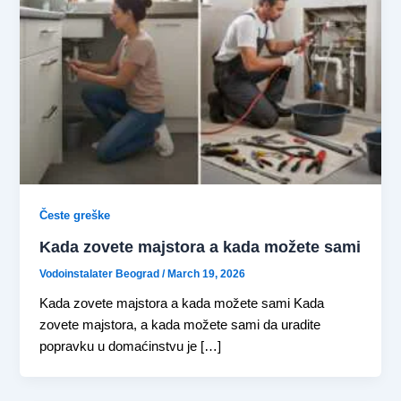
Česte greške
Kada zovete majstora a kada možete sami
Vodoinstalater Beograd
/
March 19, 2026
Kada zovete majstora a kada možete sami Kada
zovete majstora, a kada možete sami da uradite
popravku u domaćinstvu je […]