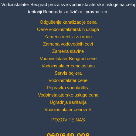
Vodoinstalater Beograd pruža sve vodoinstalaterske usluge na celoj
teritoriji Beograda za fizička i pravna lica.
Odgušenje kanalizacije cena
Cene vodoinstalaterskih usluga
Zamena ventila za vodu
Zamena vodovodnih cevi
Zamena slavine
Vodoinstalater Beograd cene
Vodoinstalater cena usluga
Servis bojlera
Vodoinstalater cene
Popravka vodokotlića
Vodoinstalaterske usluge cena
Ugradnja sanitarija
Vodoinstalater cenovnik
POZOVITE NAS
069/649-008