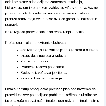
dok kompletne adaptacije sa zamenom instalacija,
hidroizolacijom i keramikom zahtevaju više vremena. Važno
je napomenuti da kvalitetan rad zahteva vreme zato što
prebrza renoviranja često nose rizik od grešaka i naknadnih
popravki.
Kako izgleda profesionalni plan renoviranja kupatila?
Profesionalni plan renoviranja obuhvata:
Analizu stanja i konsultacije sa klijentom o budžetu.
Izradu detaljnog plana radova.
Pripremu prostora
Izvođenje radova po fazama.
Redovno izveštavanje klijenta.
Završnu kontrolu i čišćenje.
Ovakav pristup omogućava precizan plan gde možemo da
predvidimo sve potencijalne probleme i rešimo ih ukoliko se
jave, takođe na ovaj način imate sigurnost, a minimalan stres