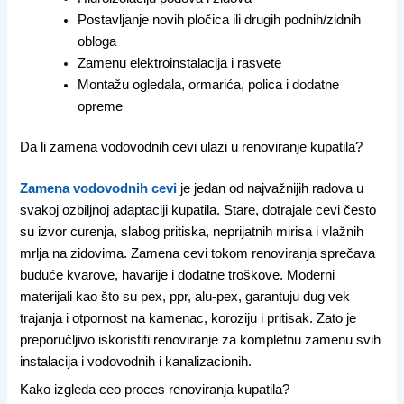
Postavljanje novih pločica ili drugih podnih/zidnih
obloga
Zamenu elektroinstalacija i rasvete
Montažu ogledala, ormarića, polica i dodatne
opreme
Da li zamena vodovodnih cevi ulazi u renoviranje kupatila?
Zamena vodovodnih cevi
je jedan od najvažnijih radova u
svakoj ozbiljnoj adaptaciji kupatila. Stare, dotrajale cevi često
su izvor curenja, slabog pritiska, neprijatnih mirisa i vlažnih
mrlja na zidovima. Zamena cevi tokom renoviranja sprečava
buduće kvarove, havarije i dodatne troškove. Moderni
materijali kao što su pex, ppr, alu-pex, garantuju dug vek
trajanja i otpornost na kamenac, koroziju i pritisak. Zato je
preporučljivo iskoristiti renoviranje za kompletnu zamenu svih
instalacija i vodovodnih i kanalizacionih.
Kako izgleda ceo proces renoviranja kupatila?