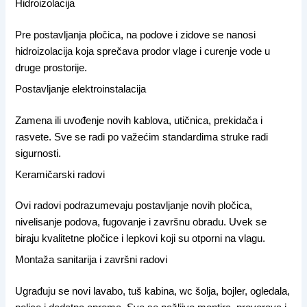
Hidroizolacija
Pre postavljanja pločica, na podove i zidove se nanosi
hidroizolacija koja sprečava prodor vlage i curenje vode u
druge prostorije.
Postavljanje elektroinstalacija
Zamena ili uvođenje novih kablova, utičnica, prekidača i
rasvete. Sve se radi po važećim standardima struke radi
sigurnosti.
Keramičarski radovi
Ovi radovi podrazumevaju postavljanje novih pločica,
nivelisanje podova, fugovanje i završnu obradu. Uvek se
biraju kvalitetne pločice i lepkovi koji su otporni na vlagu.
Montaža sanitarija i završni radovi
Ugrađuju se novi lavabo, tuš kabina, wc šolja, bojler, ogledala,