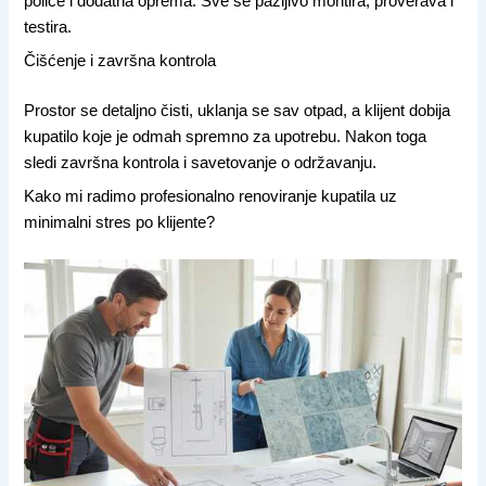
police i dodatna oprema. Sve se pažljivo montira, proverava i
testira.
Čišćenje i završna kontrola
Prostor se detaljno čisti, uklanja se sav otpad, a klijent dobija
kupatilo koje je odmah spremno za upotrebu. Nakon toga
sledi završna kontrola i savetovanje o održavanju.
Kako mi radimo profesionalno renoviranje kupatila uz
minimalni stres po klijente?