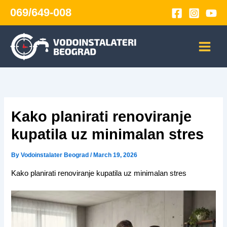
Skip
069/649-008
to
content
Kako planirati renoviranje
kupatila uz minimalan stres
By
Vodoinstalater Beograd
/
March 19, 2026
Kako planirati renoviranje kupatila uz minimalan stres