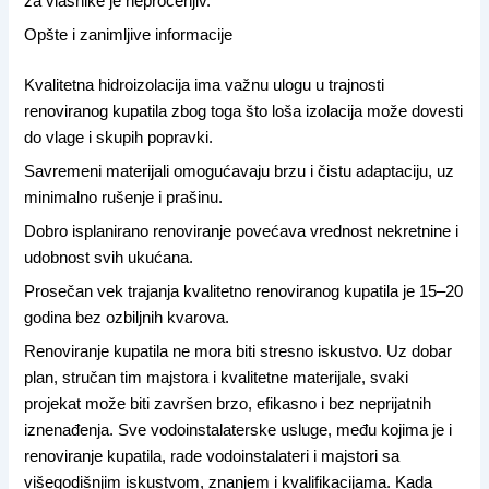
za vlasnike je neprocenjiv.
Opšte i zanimljive informacije
Kvalitetna hidroizolacija ima važnu ulogu u trajnosti
renoviranog kupatila zbog toga što loša izolacija može dovesti
do vlage i skupih popravki.
Savremeni materijali omogućavaju brzu i čistu adaptaciju, uz
minimalno rušenje i prašinu.
Dobro isplanirano renoviranje povećava vrednost nekretnine i
udobnost svih ukućana.
Prosečan vek trajanja kvalitetno renoviranog kupatila je 15–20
godina bez ozbiljnih kvarova.
Renoviranje kupatila ne mora biti stresno iskustvo. Uz dobar
plan, stručan tim majstora i kvalitetne materijale, svaki
projekat može biti završen brzo, efikasno i bez neprijatnih
iznenađenja. Sve vodoinstalaterske usluge, među kojima je i
renoviranje kupatila, rade vodoinstalateri i majstori sa
višegodišnjim iskustvom, znanjem i kvalifikacijama. Kada