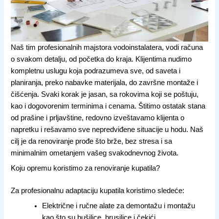
Naš tim profesionalnih majstora vodoinstalatera, vodi računa
o svakom detalju, od početka do kraja. Klijentima nudimo
kompletnu uslugu koja podrazumeva sve, od saveta i
planiranja, preko nabavke materijala, do završne montaže i
čišćenja. Svaki korak je jasan, sa rokovima koji se poštuju,
kao i dogovorenim terminima i cenama. Štitimo ostatak stana
od prašine i prljavštine, redovno izveštavamo klijenta o
napretku i rešavamo sve nepredviđene situacije u hodu. Naš
cilj je da renoviranje prođe što brže, bez stresa i sa
minimalnim ometanjem vašeg svakodnevnog života.
Koju opremu koristimo za renoviranje kupatila?
Za profesionalnu adaptaciju kupatila koristimo sledeće:
Električne i ručne alate za demontažu i montažu
kao što su bušilice, brusilice i čekići