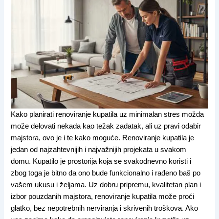
Kako planirati renoviranje kupatila uz minimalan stres možda
može delovati nekada kao težak zadatak, ali uz pravi odabir
majstora, ovo je i te kako moguće. Renoviranje kupatila je
jedan od najzahtevnijih i najvažnijih projekata u svakom
domu. Kupatilo je prostorija koja se svakodnevno koristi i
zbog toga je bitno da ono bude funkcionalno i rađeno baš po
vašem ukusu i željama. Uz dobru pripremu, kvalitetan plan i
izbor pouzdanih majstora, renoviranje kupatila može proći
glatko, bez nepotrebnih nerviranja i skrivenih troškova. Ako