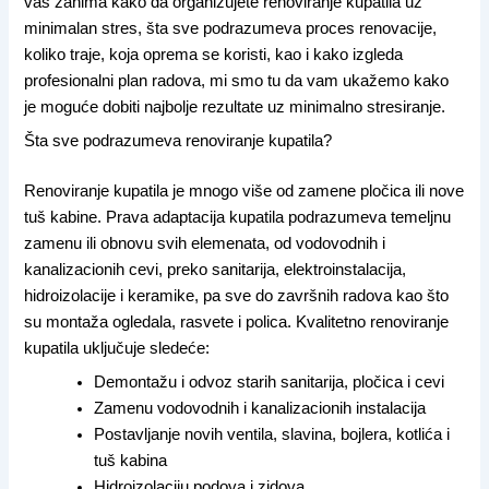
vas zanima kako da organizujete renoviranje kupatila uz
minimalan stres, šta sve podrazumeva proces renovacije,
koliko traje, koja oprema se koristi, kao i kako izgleda
profesionalni plan radova, mi smo tu da vam ukažemo kako
je moguće dobiti najbolje rezultate uz minimalno stresiranje.
Šta sve podrazumeva renoviranje kupatila?
Renoviranje kupatila je mnogo više od zamene pločica ili nove
tuš kabine. Prava adaptacija kupatila podrazumeva temeljnu
zamenu ili obnovu svih elemenata, od vodovodnih i
kanalizacionih cevi, preko sanitarija, elektroinstalacija,
hidroizolacije i keramike, pa sve do završnih radova kao što
su montaža ogledala, rasvete i polica. Kvalitetno renoviranje
kupatila uključuje sledeće:
Demontažu i odvoz starih sanitarija, pločica i cevi
Zamenu vodovodnih i kanalizacionih instalacija
Postavljanje novih ventila, slavina, bojlera, kotlića i
tuš kabina
Hidroizolaciju podova i zidova