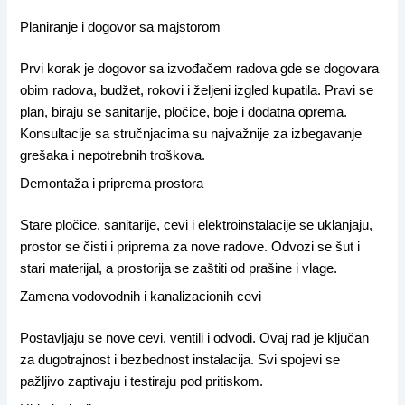
Planiranje i dogovor sa majstorom
Prvi korak je dogovor sa izvođačem radova gde se dogovara
obim radova, budžet, rokovi i željeni izgled kupatila. Pravi se
plan, biraju se sanitarije, pločice, boje i dodatna oprema.
Konsultacije sa stručnjacima su najvažnije za izbegavanje
grešaka i nepotrebnih troškova.
Demontaža i priprema prostora
Stare pločice, sanitarije, cevi i elektroinstalacije se uklanjaju,
prostor se čisti i priprema za nove radove. Odvozi se šut i
stari materijal, a prostorija se zaštiti od prašine i vlage.
Zamena vodovodnih i kanalizacionih cevi
Postavljaju se nove cevi, ventili i odvodi. Ovaj rad je ključan
za dugotrajnost i bezbednost instalacija. Svi spojevi se
pažljivo zaptivaju i testiraju pod pritiskom.