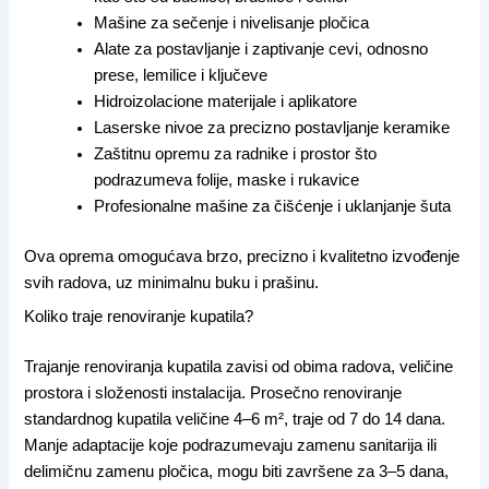
Mašine za sečenje i nivelisanje pločica
Alate za postavljanje i zaptivanje cevi, odnosno
prese, lemilice i ključeve
Hidroizolacione materijale i aplikatore
Laserske nivoe za precizno postavljanje keramike
Zaštitnu opremu za radnike i prostor što
podrazumeva folije, maske i rukavice
Profesionalne mašine za čišćenje i uklanjanje šuta
Ova oprema omogućava brzo, precizno i kvalitetno izvođenje
svih radova, uz minimalnu buku i prašinu.
Koliko traje renoviranje kupatila?
Trajanje renoviranja kupatila zavisi od obima radova, veličine
prostora i složenosti instalacija. Prosečno renoviranje
standardnog kupatila veličine 4–6 m², traje od 7 do 14 dana.
Manje adaptacije koje podrazumevaju zamenu sanitarija ili
delimičnu zamenu pločica, mogu biti završene za 3–5 dana,