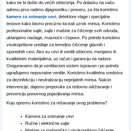
kako ne bi došlo do većih oštećenja. Po dolasku na vašu
adresu prvo radimo dijagnostiku i proveru, za šta koristimo
kamere za snimanje cevi
, detektore vlage i specijalne
testove kako bismo precizno locirali uzrok mirisa. Koristimo
profesionalne sajle, sajle i mašine za čišćenje svih odvoda,
uklanjamo naslage, masnoće i čepove. Po potrebi koristimo
visokopritisne uređaje za temeljno čišćenje glavnih i
sporednih cevi. Ako su cevi ili ventili oštećeni, menjamo ih
kvalitetnim materijalima, uz račun i garanciju na radove.
Osiguravamo da je ventilacioni sistem ispravan i po potrebi
ugrađujemo nepovratne ventile. Koristimo kvalitetna sredstva
za dezinfekciju i neutralizaciju neprijatnih mirisa. Nakon
intervencije, dajemo preporuke za redovno održavanje i
prevenciju ponovnog pojavljivanja mirisa.
Koju opremu koristimo za rešavanje ovog problema?
Kamera za snimanje cevi
Ručne i električne sajle
Mašine za mehaničko i visokopritisno čišćenje