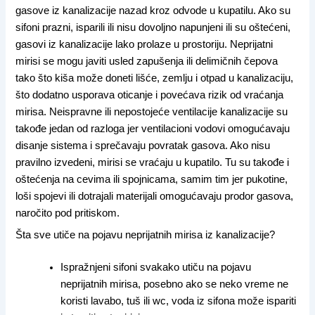
gasove iz kanalizacije nazad kroz odvode u kupatilu. Ako su
sifoni prazni, isparili ili nisu dovoljno napunjeni ili su oštećeni,
gasovi iz kanalizacije lako prolaze u prostoriju. Neprijatni
mirisi se mogu javiti usled zapušenja ili delimičnih čepova
tako što kiša može doneti lišće, zemlju i otpad u kanalizaciju,
što dodatno usporava oticanje i povećava rizik od vraćanja
mirisa. Neispravne ili nepostojeće ventilacije kanalizacije su
takođe jedan od razloga jer ventilacioni vodovi omogućavaju
disanje sistema i sprečavaju povratak gasova. Ako nisu
pravilno izvedeni, mirisi se vraćaju u kupatilo. Tu su takođe i
oštećenja na cevima ili spojnicama, samim tim jer pukotine,
loši spojevi ili dotrajali materijali omogućavaju prodor gasova,
naročito pod pritiskom.
Šta sve utiče na pojavu neprijatnih mirisa iz kanalizacije?
Ispražnjeni sifoni svakako utiču na pojavu
neprijatnih mirisa, posebno ako se neko vreme ne
koristi lavabo, tuš ili wc, voda iz sifona može ispariti