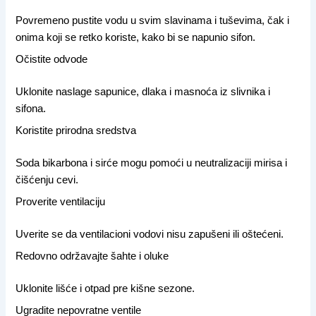
Povremeno pustite vodu u svim slavinama i tuševima, čak i
onima koji se retko koriste, kako bi se napunio sifon.
Očistite odvode
Uklonite naslage sapunice, dlaka i masnoća iz slivnika i
sifona.
Koristite prirodna sredstva
Soda bikarbona i sirće mogu pomoći u neutralizaciji mirisa i
čišćenju cevi.
Proverite ventilaciju
Uverite se da ventilacioni vodovi nisu zapušeni ili oštećeni.
Redovno održavajte šahte i oluke
Uklonite lišće i otpad pre kišne sezone.
Ugradite nepovratne ventile