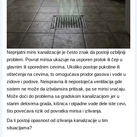
Neprijatni miris kanalizacije je često znak da postoji ozbiljniji
problem. Povrat mirisa ukazuje na usporen protok ili čep u
glavnim ili sporednim cevima. Ukoliko postoje pukotine ili
oštećenja na cevima, to omogućava prodor gasova i vode u
zidove i podove. Neispravna ili nepostojeća ventilacija gde
sistem ne može da izbalansira pritisak, pa se mirisi vraćaju.
Može doći do problema sa gradskom kanalizacijom jer u
starim delovima grada, kišnica i otpadne vode dele iste cevi,
što povećava rizik od povratka mirisa i izlivanja.
Da li postoji opasnost od izlivanja kanalizacije u tim
situacijama?