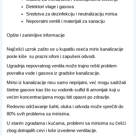
Detektori vlage i gasova
Sredstva za dezinfekciju i neutralizaciju mirisa
Nepovratni ventili i materijali za sanaciju
Opšte i zanimljive informacije
Najčešći uzrok zašto se u kupatilu oseća miris kanalizacije
posle kiše su prazni sifoni i zapušeni odvodi.
Ugradnja nepovratnog ventila može trajno rešiti problem
povratka vode i gasova iz gradske kanalizacije.
Mirisi iz kanalizacije nisu samo neprijatni, već mogu sadržati
štetne gasove kao što su vodonik-sulfid ili amonijak koji u
većim koncentracijama mogu biti opasni po zdravlje.
Redovno održavanje šahti, oluka i odvoda može sprečiti do
80% svih problema sa mirisima.
U starim zgradama i kućama, problemi sa mirisima su češći
zbog dotrajalih cevi i loše izvedene ventilacije.