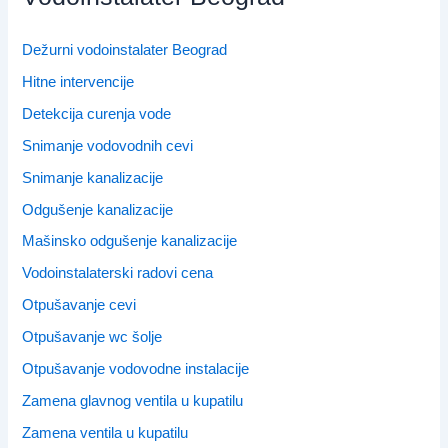
Dežurni vodoinstalater Beograd
Hitne intervencije
Detekcija curenja vode
Snimanje vodovodnih cevi
Snimanje kanalizacije
Odgušenje kanalizacije
Mašinsko odgušenje kanalizacije
Vodoinstalaterski radovi cena
Otpušavanje cevi
Otpušavanje wc šolje
Otpušavanje vodovodne instalacije
Zamena glavnog ventila u kupatilu
Zamena ventila u kupatilu