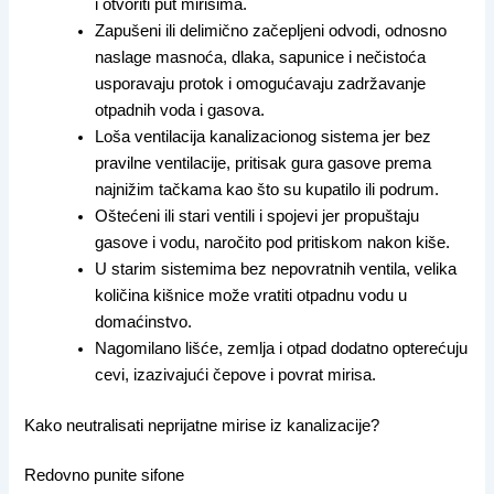
i otvoriti put mirisima.
Zapušeni ili delimično začepljeni odvodi, odnosno
naslage masnoća, dlaka, sapunice i nečistoća
usporavaju protok i omogućavaju zadržavanje
otpadnih voda i gasova.
Loša ventilacija kanalizacionog sistema jer bez
pravilne ventilacije, pritisak gura gasove prema
najnižim tačkama kao što su kupatilo ili podrum.
Oštećeni ili stari ventili i spojevi jer propuštaju
gasove i vodu, naročito pod pritiskom nakon kiše.
U starim sistemima bez nepovratnih ventila, velika
količina kišnice može vratiti otpadnu vodu u
domaćinstvo.
Nagomilano lišće, zemlja i otpad dodatno opterećuju
cevi, izazivajući čepove i povrat mirisa.
Kako neutralisati neprijatne mirise iz kanalizacije?
Redovno punite sifone