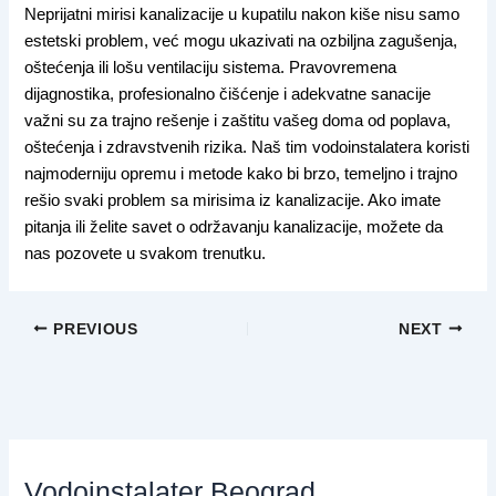
Neprijatni mirisi kanalizacije u kupatilu nakon kiše nisu samo
estetski problem, već mogu ukazivati na ozbiljna zagušenja,
oštećenja ili lošu ventilaciju sistema. Pravovremena
dijagnostika, profesionalno čišćenje i adekvatne sanacije
važni su za trajno rešenje i zaštitu vašeg doma od poplava,
oštećenja i zdravstvenih rizika. Naš tim vodoinstalatera koristi
najmoderniju opremu i metode kako bi brzo, temeljno i trajno
rešio svaki problem sa mirisima iz kanalizacije. Ako imate
pitanja ili želite savet o održavanju kanalizacije, možete da
nas pozovete u svakom trenutku.
PREVIOUS
NEXT
Vodoinstalater Beograd