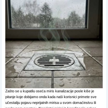
Zašto se u kupatilu oseća miris kanalizacije posle kiše je
pitanje koje dobijamo onda kada naši korisnici primete sve
učestaliju pojavu neprijatnih mirisa u svom domaćinstvu ili