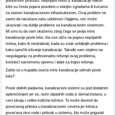
poslovnom prostoru. Neprijatni mirisi iz kanalizacije nakon
kiše su česta pojava posebno u starijim zgradama ili kućama
sa starom kanalizacionom infrastrukturom. Ovaj problem ne
samo da narušava vašu udobnost i higijenu, već može
ukazivati i na dublje probleme sa kanalizacionim sistemom.
Mi smo tu da vam ukažemo zbog čega se javlja miris
kanalizacije posle kiše, šta sve utiče na pojavu neprijatnih
mirisa, kako ih neutralisati, kada su znak ozbiljnijih problema i
kako sprečiti izlivanje kanalizacije. Takođe vam stojimo na
raspolaganju za profesionalno rešenje ovog problema,
koristeći savremenu opremu i alate za trajno rešenje.
Zašto se u kupatilu oseća miris kanalizacije odmah posle
kiše?
Posle obilnih padavina, kanalizacioni sistemi su pod dodatnim
opterećenjem jer se, osim otpadnih voda iz domaćinstava, u
cevi slivaju i velike količine kišnice. To može dovesti do
povećanog pritiska u kanalizacionim cevima jer kišnica
povećava nivo vode i pritisak u sistemu, što može pogurati