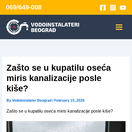
Skip
069/649-008
to
content
Zašto se u kupatilu oseća
miris kanalizacije posle
kiše?
By
Vodoinstalater Beograd
/
February 15, 2026
Zašto se u kupatilu oseća miris kanalizacije posle kiše?