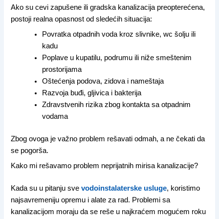
Ako su cevi zapušene ili gradska kanalizacija preopterećena,
postoji realna opasnost od sledećih situacija:
Povratka otpadnih voda kroz slivnike, wc šolju ili
kadu
Poplave u kupatilu, podrumu ili niže smeštenim
prostorijama
Oštećenja podova, zidova i nameštaja
Razvoja buđi, gljivica i bakterija
Zdravstvenih rizika zbog kontakta sa otpadnim
vodama
Zbog ovoga je važno problem rešavati odmah, a ne čekati da
se pogorša.
Kako mi rešavamo problem neprijatnih mirisa kanalizacije?
Kada su u pitanju sve
vodoinstalaterske usluge
, koristimo
najsavremeniju opremu i alate za rad. Problemi sa
kanalizacijom moraju da se reše u najkraćem mogućem roku